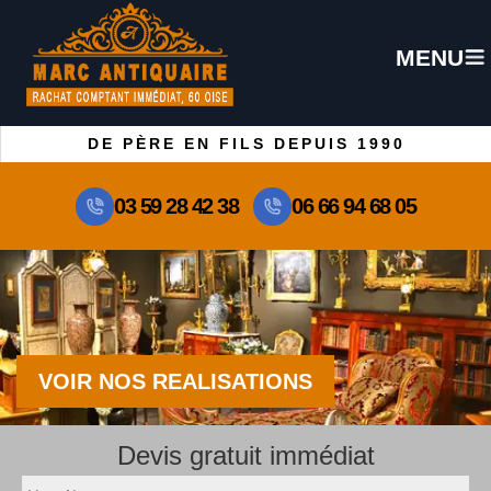
MENU
DE PÈRE EN FILS DEPUIS 1990
03 59 28 42 38
06 66 94 68 05
VOIR NOS REALISATIONS
Devis gratuit immédiat