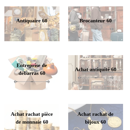
Antiquaire 60
Brocanteur 60
Entreprise de
Achat antiquité 60
débarras 60
Achat rachat pièce
Achat rachat de
de monnaie 60
bijoux 60