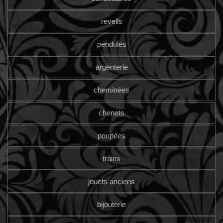
reveils
pendules
argenterie
cheminées
chenets
poupées
trains
jouets anciens
bijouterie