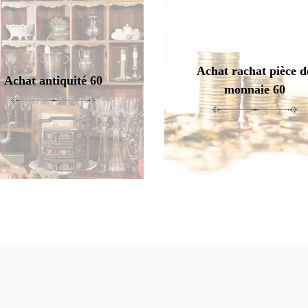
Achat rachat pièce d
Achat antiquité 60
monnaie 60