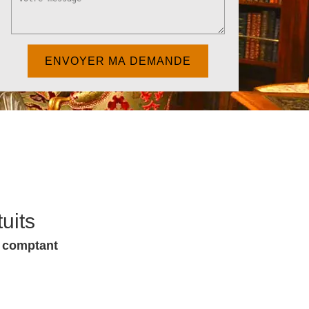
uits
u comptant