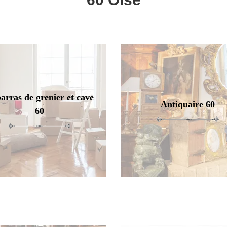
arras de grenier et cave
Antiquaire 60
60