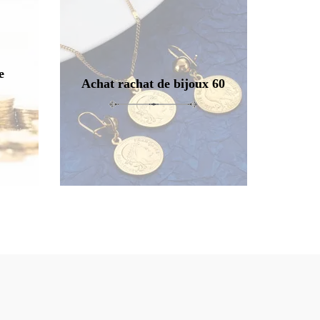
e
Achat rachat de bijoux 60