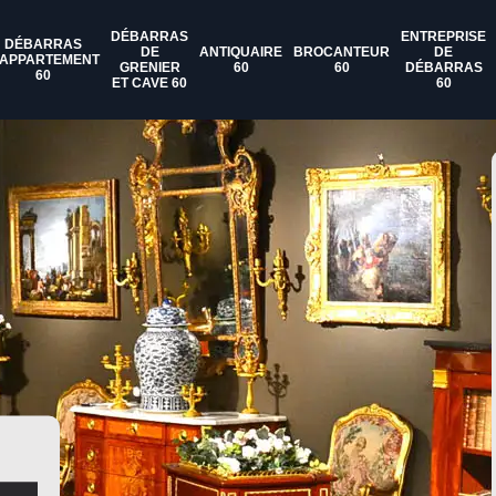
DÉBARRAS
ENTREPRISE
DÉBARRAS
DE
ANTIQUAIRE
BROCANTEUR
DE
'APPARTEMENT
GRENIER
60
60
DÉBARRAS
60
ET CAVE 60
60