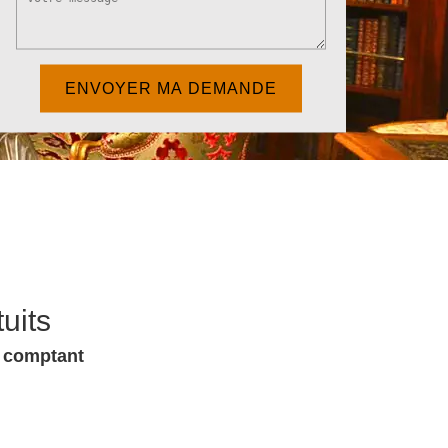
uits
u comptant