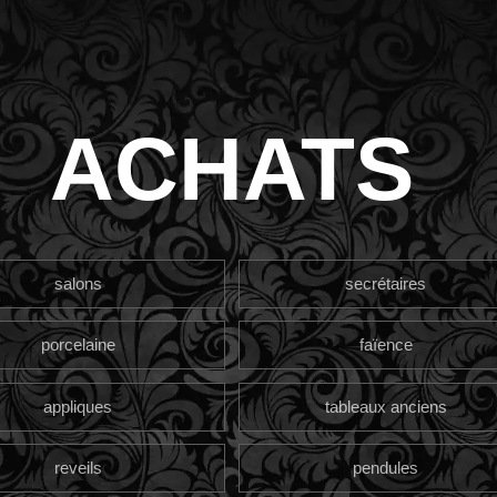
ACHATS
salons
secrétaires
porcelaine
faïence
appliques
tableaux anciens
reveils
pendules