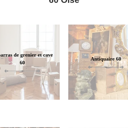
arras de grenier et cave
Antiquaire 60
60