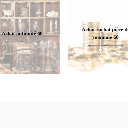
Achat rachat pièce d
Achat antiquité 60
monnaie 60