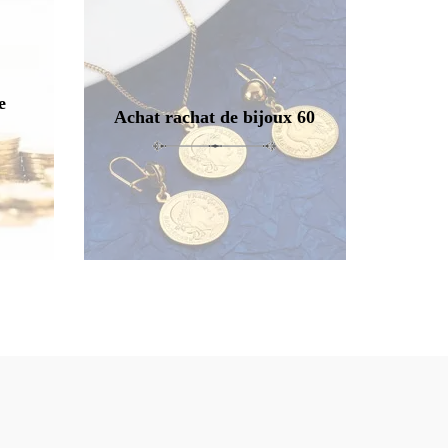
e
Achat rachat de bijoux 60