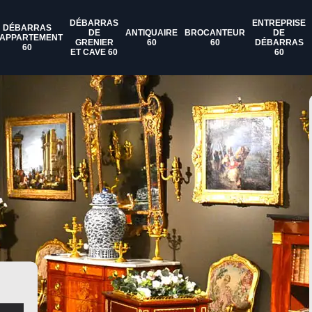
DÉBARRAS
ENTREPRISE
DÉBARRAS
DE
ANTIQUAIRE
BROCANTEUR
DE
'APPARTEMENT
GRENIER
60
60
DÉBARRAS
60
ET CAVE 60
60