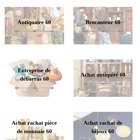
Antiquaire 60
Brocanteur 60
Entreprise de
Achat antiquité 60
débarras 60
Achat rachat pièce
Achat rachat de
de monnaie 60
bijoux 60