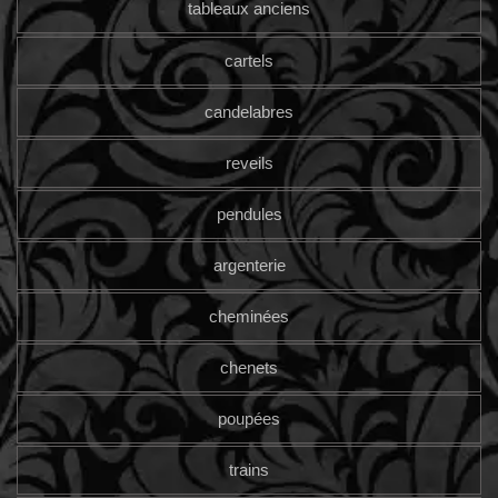
tableaux anciens
cartels
candelabres
reveils
pendules
argenterie
cheminées
chenets
poupées
trains