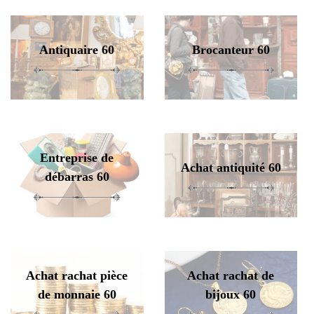
Antiquaire 60
Brocanteur 60
Entreprise de
Achat antiquité 60
débarras 60
Achat rachat pièce
Achat rachat de
de monnaie 60
bijoux 60