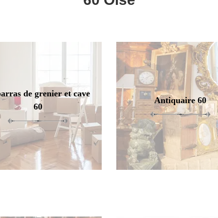
arras de grenier et cave
Antiquaire 60
60