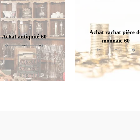
Achat rachat pièce d
Achat antiquité 60
monnaie 60