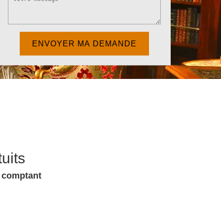
uits
u comptant