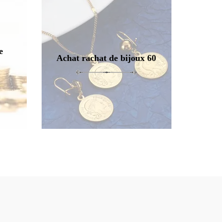
e
Achat rachat de bijoux 60