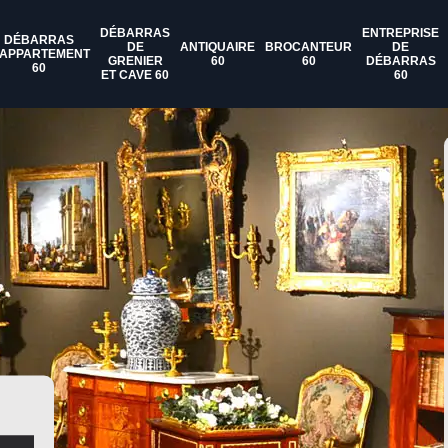
DÉBARRAS
ENTREPRISE
DÉBARRAS
DE
ANTIQUAIRE
BROCANTEUR
DE
'APPARTEMENT
GRENIER
60
60
DÉBARRAS
60
ET CAVE 60
60