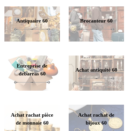
Antiquaire 60
Brocanteur 60
Entreprise de
Achat antiquité 60
débarras 60
Achat rachat pièce
Achat rachat de
de monnaie 60
bijoux 60