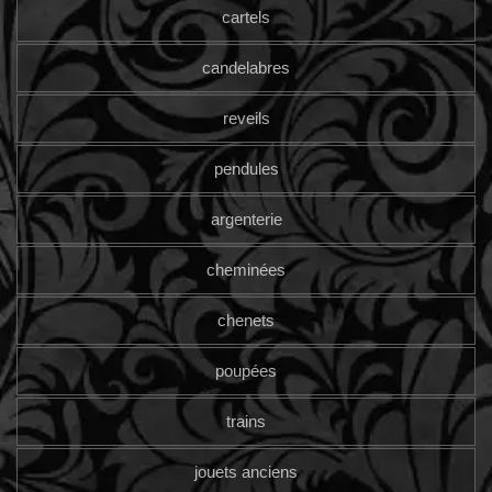
cartels
candelabres
reveils
pendules
argenterie
cheminées
chenets
poupées
trains
jouets anciens