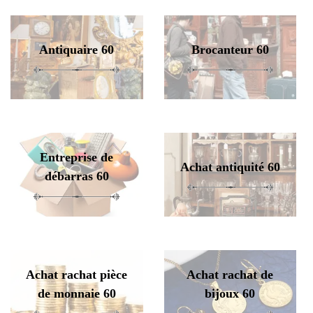
Antiquaire 60
Brocanteur 60
Entreprise de
Achat antiquité 60
débarras 60
Achat rachat pièce
Achat rachat de
de monnaie 60
bijoux 60