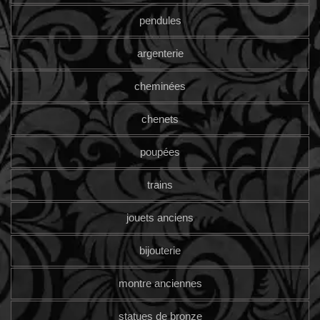
pendules
argenterie
cheminées
chenets
poupées
trains
jouets anciens
bijouterie
montre anciennes
statues de bronze