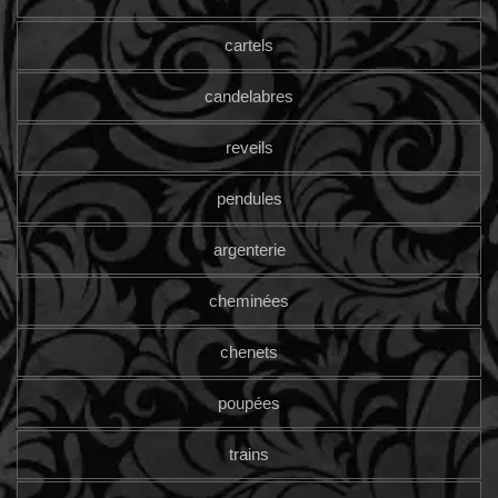
cartels
candelabres
reveils
pendules
argenterie
cheminées
chenets
poupées
trains