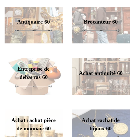
Antiquaire 60
Brocanteur 60
Entreprise de
Achat antiquité 60
débarras 60
Achat rachat pièce
Achat rachat de
de monnaie 60
bijoux 60