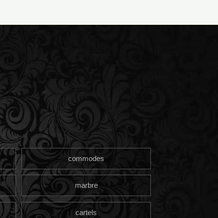
commodes
marbre
cartels