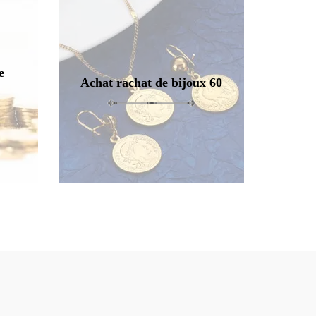
e
Achat rachat de bijoux 60