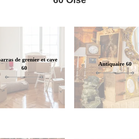
arras de grenier et cave
Antiquaire 60
60