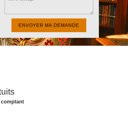
uits
u comptant