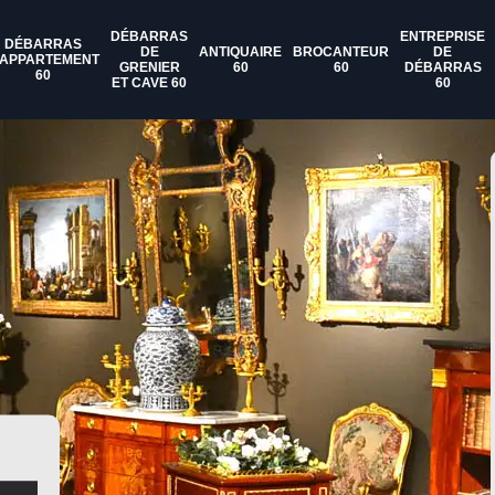
DÉBARRAS
ENTREPRISE
DÉBARRAS
DE
ANTIQUAIRE
BROCANTEUR
DE
'APPARTEMENT
GRENIER
60
60
DÉBARRAS
60
ET CAVE 60
60