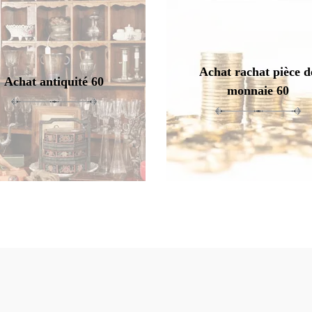
Achat rachat pièce d
Achat antiquité 60
monnaie 60