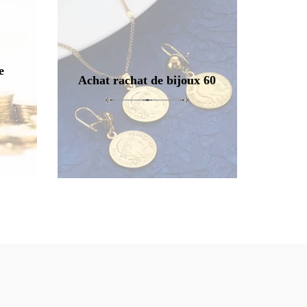
e
Achat rachat de bijoux 60