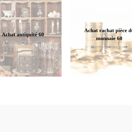
Achat rachat pièce d
Achat antiquité 60
monnaie 60