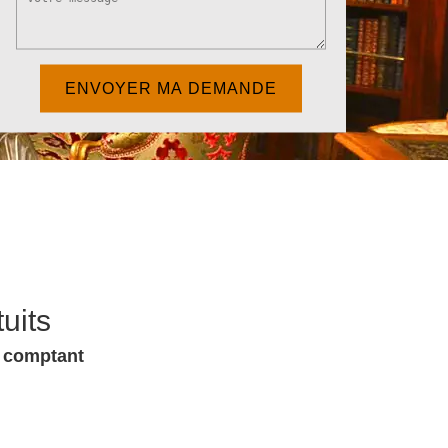
uits
u comptant