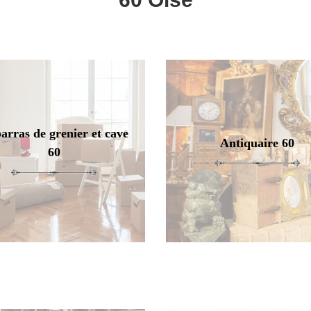
arras de grenier et cave
Antiquaire 60
60