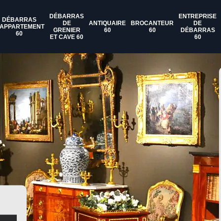
DÉBARRAS
ENTREPRISE
DÉBARRAS
DE
ANTIQUAIRE
BROCANTEUR
DE
'APPARTEMENT
GRENIER
60
60
DÉBARRAS
60
ET CAVE 60
60