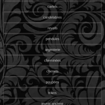
cartels
candelabres
reveils
pendules
argenterie
cheminées
chenets
poupées
trains
jouets anciens