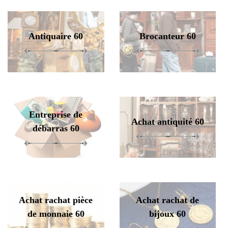
Antiquaire 60
Brocanteur 60
Entreprise de
Achat antiquité 60
débarras 60
Achat rachat pièce
Achat rachat de
de monnaie 60
bijoux 60