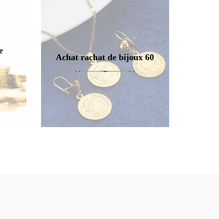
e
Achat rachat de bijoux 60