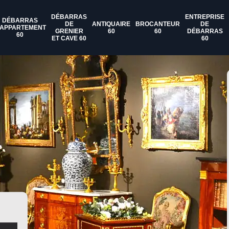
DÉBARRAS
ENTREPRISE
DÉBARRAS
DE
ANTIQUAIRE
BROCANTEUR
DE
'APPARTEMENT
GRENIER
60
60
DÉBARRAS
60
ET CAVE 60
60