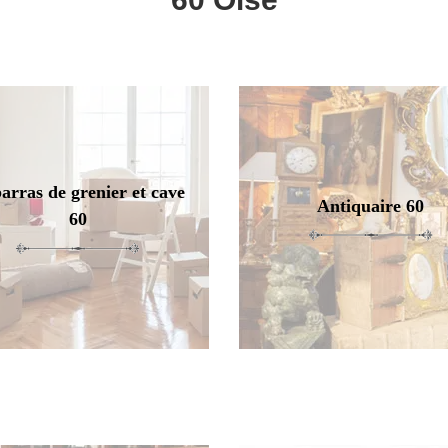
arras de grenier et cave
Antiquaire 60
60