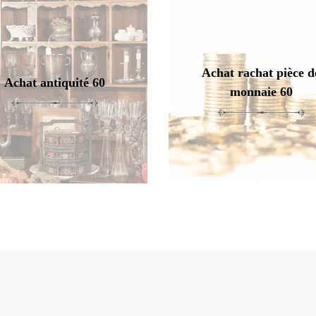
Achat rachat pièce d
Achat antiquité 60
monnaie 60