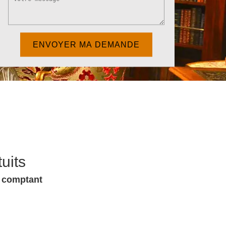
uits
u comptant