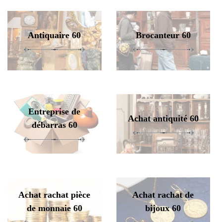
Antiquaire 60
Brocanteur 60
Entreprise de
Achat antiquité 60
débarras 60
Achat rachat pièce
Achat rachat de
de monnaie 60
bijoux 60