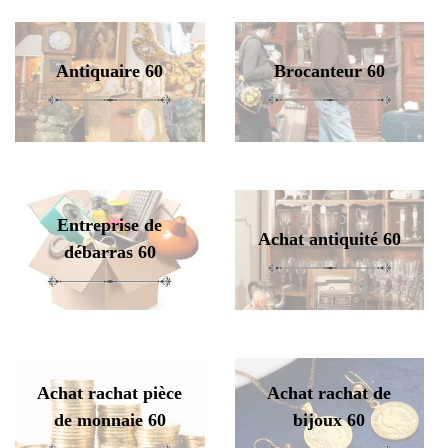
Antiquaire 60
Brocanteur 60
Entreprise de
Achat antiquité 60
débarras 60
Achat rachat pièce
Achat rachat de
de monnaie 60
bijoux 60