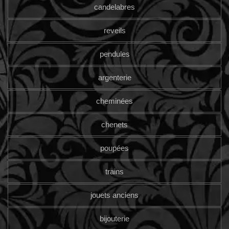
candelabres
reveils
pendules
argenterie
cheminées
chenets
poupées
trains
jouets anciens
bijouterie