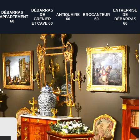
DÉBARRAS
ENTREPRISE
DÉBARRAS
DE
ANTIQUAIRE
BROCANTEUR
DE
'APPARTEMENT
GRENIER
60
60
DÉBARRAS
60
ET CAVE 60
60