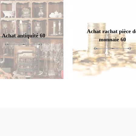
Achat rachat pièce d
Achat antiquité 60
monnaie 60