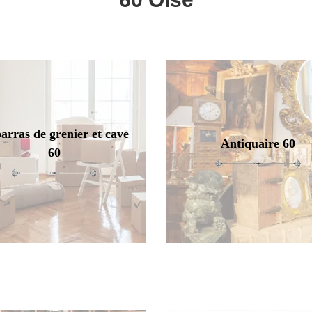
arras de grenier et cave
Antiquaire 60
60