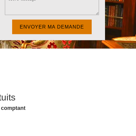
uits
u comptant