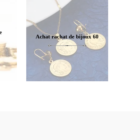
e
Achat rachat de bijoux 60