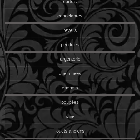
cartels
candelabres
reveils
pendules
argenterie
cheminées
chenets
poupées
trains
jouets anciens