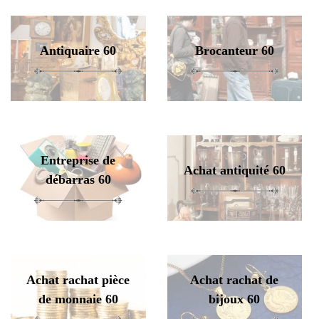
Antiquaire 60
Brocanteur 60
Entreprise de
Achat antiquité 60
débarras 60
Achat rachat pièce
Achat rachat de
de monnaie 60
bijoux 60