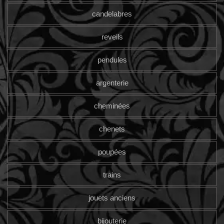
candelabres
reveils
pendules
argenterie
cheminées
chenets
poupées
trains
jouets anciens
bijouterie