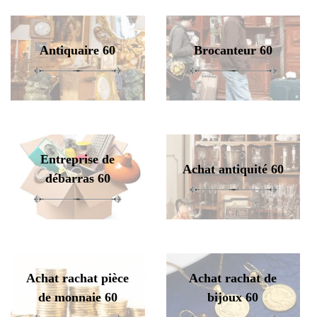
Antiquaire 60
Brocanteur 60
Entreprise de
Achat antiquité 60
débarras 60
Achat rachat pièce
Achat rachat de
de monnaie 60
bijoux 60