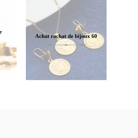
e
Achat rachat de bijoux 60