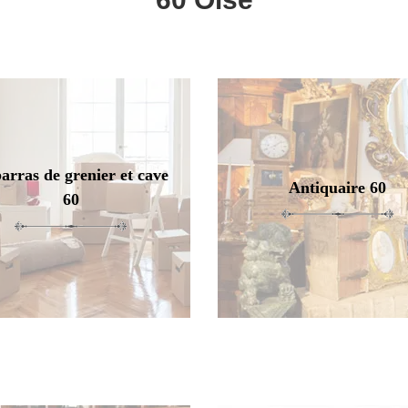
arras de grenier et cave
Antiquaire 60
60