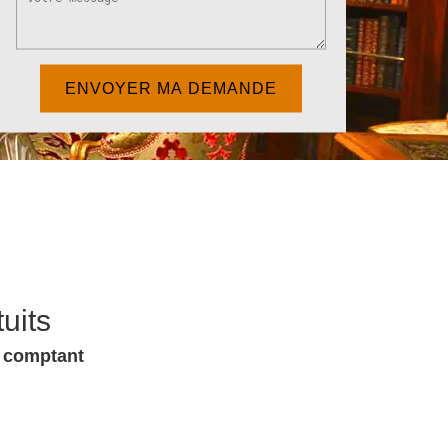
uits
u comptant