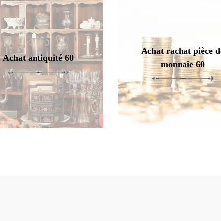
Achat rachat pièce d
Achat antiquité 60
monnaie 60