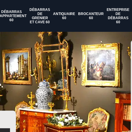
DÉBARRAS
ENTREPRISE
DÉBARRAS
DE
ANTIQUAIRE
BROCANTEUR
DE
'APPARTEMENT
GRENIER
60
60
DÉBARRAS
60
ET CAVE 60
60