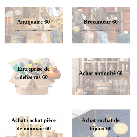
Antiquaire 60
Brocanteur 60
Entreprise de
Achat antiquité 60
débarras 60
Achat rachat pièce
Achat rachat de
de monnaie 60
bijoux 60