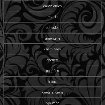
candelabres
reveils
pendules
argenterie
cheminées
chenets
poupées
trains
jouets anciens
bijouterie