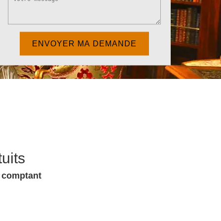
uits
u comptant