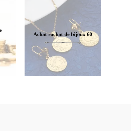
e
Achat rachat de bijoux 60