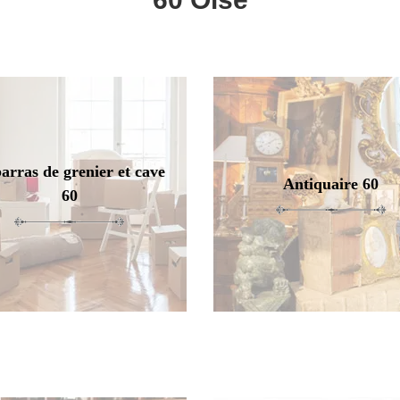
arras de grenier et cave
Antiquaire 60
60