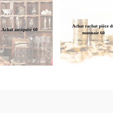
Achat rachat pièce d
Achat antiquité 60
monnaie 60