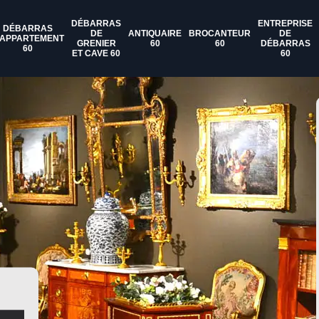
DÉBARRAS
ENTREPRISE
DÉBARRAS
DE
ANTIQUAIRE
BROCANTEUR
DE
'APPARTEMENT
GRENIER
60
60
DÉBARRAS
60
ET CAVE 60
60