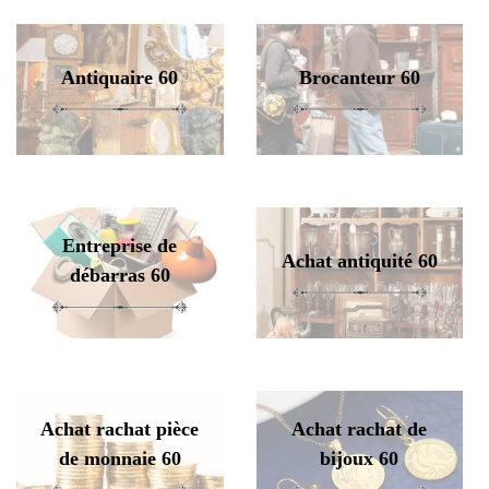
Antiquaire 60
Brocanteur 60
Entreprise de
Achat antiquité 60
débarras 60
Achat rachat pièce
Achat rachat de
de monnaie 60
bijoux 60