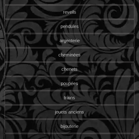
reveils
pendules
argenterie
cheminées
chenets
poupées
trains
jouets anciens
bijouterie