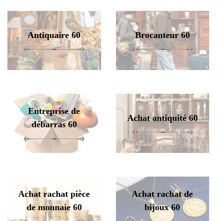
Antiquaire 60
Brocanteur 60
Entreprise de
Achat antiquité 60
débarras 60
Achat rachat pièce
Achat rachat de
de monnaie 60
bijoux 60