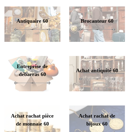
Antiquaire 60
Brocanteur 60
Entreprise de
Achat antiquité 60
débarras 60
Achat rachat pièce
Achat rachat de
de monnaie 60
bijoux 60