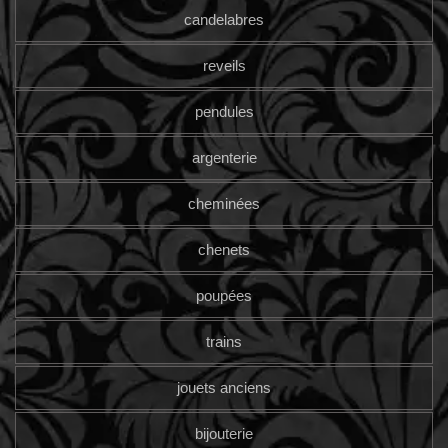
candelabres
reveils
pendules
argenterie
cheminées
chenets
poupées
trains
jouets anciens
bijouterie