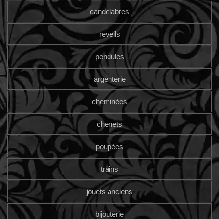
candelabres
reveils
pendules
argenterie
cheminées
chenets
poupées
trains
jouets anciens
bijouterie