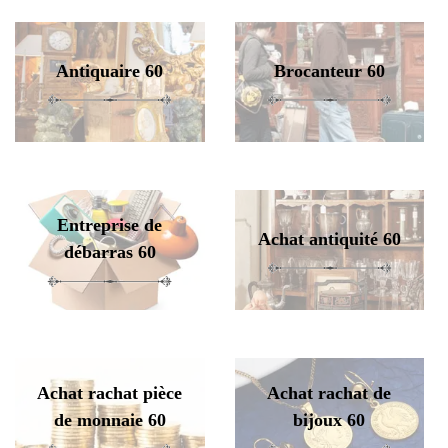
Antiquaire 60
Brocanteur 60
Entreprise de
Achat antiquité 60
débarras 60
Achat rachat pièce
Achat rachat de
de monnaie 60
bijoux 60