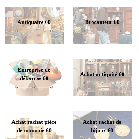
Antiquaire 60
Brocanteur 60
Entreprise de
Achat antiquité 60
débarras 60
Achat rachat pièce
Achat rachat de
de monnaie 60
bijoux 60