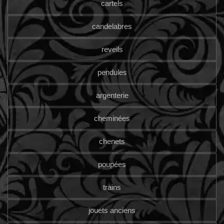
cartels
candelabres
reveils
pendules
argenterie
cheminées
chenets
poupées
trains
jouets anciens