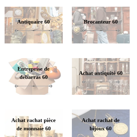
Antiquaire 60
Brocanteur 60
Entreprise de
Achat antiquité 60
débarras 60
Achat rachat pièce
Achat rachat de
de monnaie 60
bijoux 60