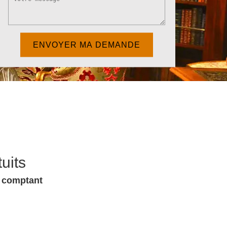
uits
u comptant