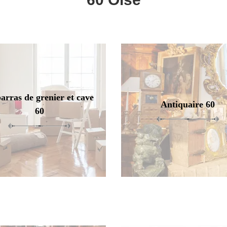
arras de grenier et cave
Antiquaire 60
60