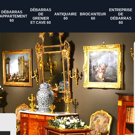
DÉBARRAS
ENTREPRISE
DÉBARRAS
DE
ANTIQUAIRE
BROCANTEUR
DE
'APPARTEMENT
GRENIER
60
60
DÉBARRAS
60
ET CAVE 60
60