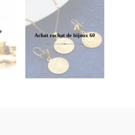
e
Achat rachat de bijoux 60