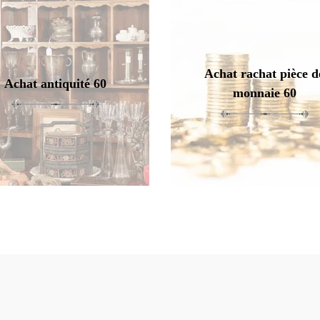
Achat rachat pièce d
Achat antiquité 60
monnaie 60