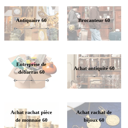
Antiquaire 60
Brocanteur 60
Entreprise de
Achat antiquité 60
débarras 60
Achat rachat pièce
Achat rachat de
de monnaie 60
bijoux 60