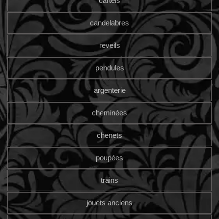
cartels
candelabres
reveils
pendules
argenterie
cheminées
chenets
poupées
trains
jouets anciens