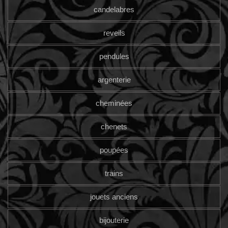
candelabres
reveils
pendules
argenterie
cheminées
chenets
poupées
trains
jouets anciens
bijouterie