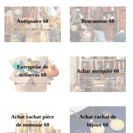
Antiquaire 60
Brocanteur 60
Entreprise de
Achat antiquité 60
débarras 60
Achat rachat pièce
Achat rachat de
de monnaie 60
bijoux 60