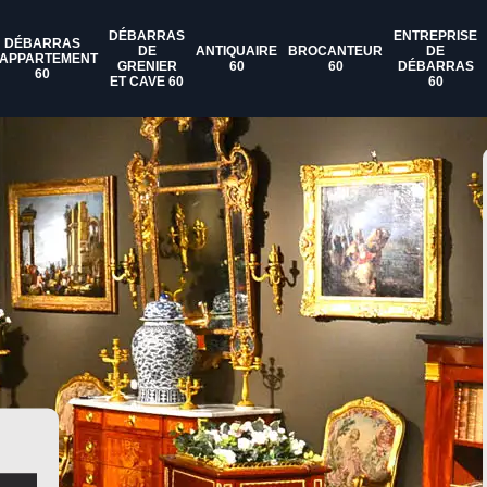
DÉBARRAS
ENTREPRISE
DÉBARRAS
DE
ANTIQUAIRE
BROCANTEUR
DE
'APPARTEMENT
GRENIER
60
60
DÉBARRAS
60
ET CAVE 60
60