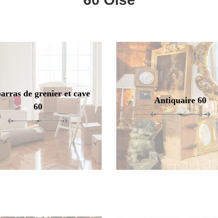
arras de grenier et cave
Antiquaire 60
60