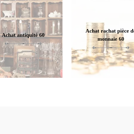
Achat rachat pièce d
Achat antiquité 60
monnaie 60