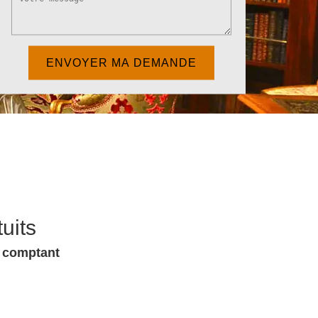
uits
u comptant