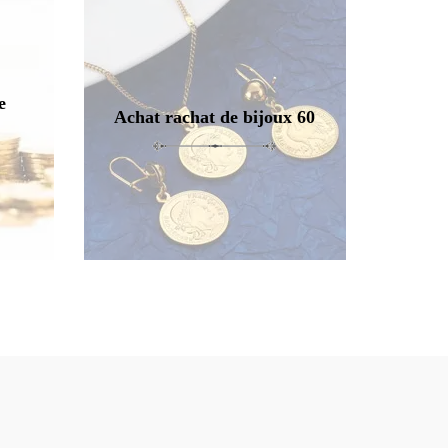
e
Achat rachat de bijoux 60