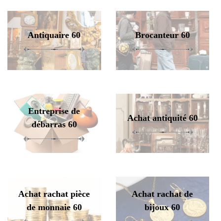
Antiquaire 60
Brocanteur 60
Entreprise de
Achat antiquité 60
débarras 60
Achat rachat pièce
Achat rachat de
de monnaie 60
bijoux 60