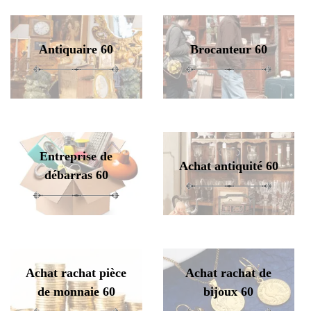
Antiquaire 60
Brocanteur 60
Entreprise de
Achat antiquité 60
débarras 60
Achat rachat pièce
Achat rachat de
de monnaie 60
bijoux 60