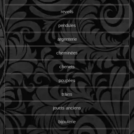
reveils
pendules
argenterie
cheminées
chenets
poupées
trains
jouets anciens
bijouterie