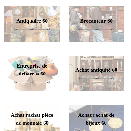
Antiquaire 60
Brocanteur 60
Entreprise de
Achat antiquité 60
débarras 60
Achat rachat pièce
Achat rachat de
de monnaie 60
bijoux 60