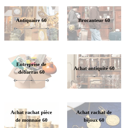
Antiquaire 60
Brocanteur 60
Entreprise de
Achat antiquité 60
débarras 60
Achat rachat pièce
Achat rachat de
de monnaie 60
bijoux 60