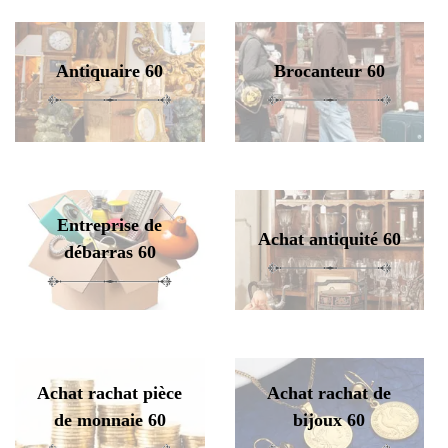
Antiquaire 60
Brocanteur 60
Entreprise de
Achat antiquité 60
débarras 60
Achat rachat pièce
Achat rachat de
de monnaie 60
bijoux 60