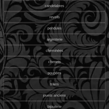
candelabres
reveils
pendules
argenterie
cheminées
chenets
poupées
trains
jouets anciens
bijouterie