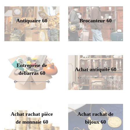
Antiquaire 60
Brocanteur 60
Entreprise de
Achat antiquité 60
débarras 60
Achat rachat pièce
Achat rachat de
de monnaie 60
bijoux 60