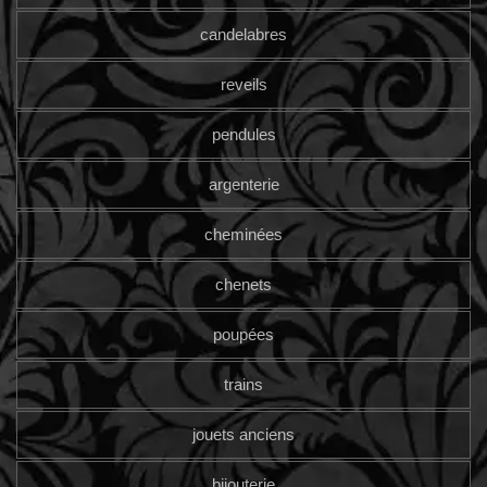
candelabres
reveils
pendules
argenterie
cheminées
chenets
poupées
trains
jouets anciens
bijouterie