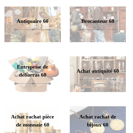
Antiquaire 60
Brocanteur 60
Entreprise de
Achat antiquité 60
débarras 60
Achat rachat pièce
Achat rachat de
de monnaie 60
bijoux 60