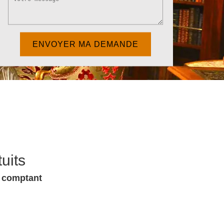
uits
u comptant