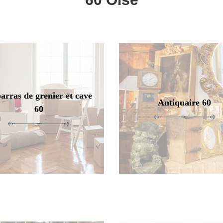
arras de grenier et cave
Antiquaire 60
60