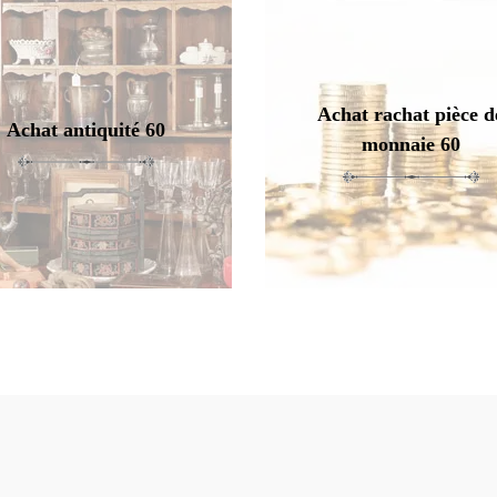
Achat rachat pièce d
Achat antiquité 60
monnaie 60