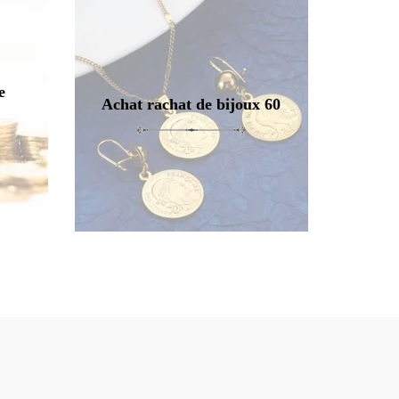
e
Achat rachat de bijoux 60