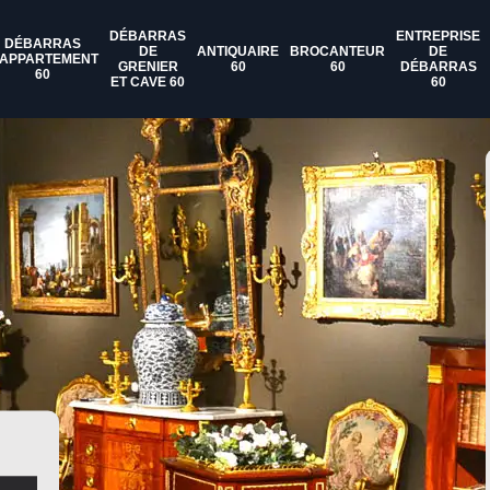
DÉBARRAS
ENTREPRISE
DÉBARRAS
DE
ANTIQUAIRE
BROCANTEUR
DE
'APPARTEMENT
GRENIER
60
60
DÉBARRAS
60
ET CAVE 60
60