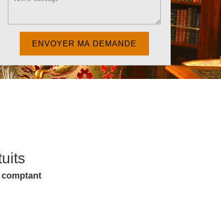
uits
u comptant