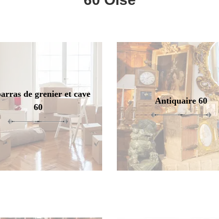
arras de grenier et cave
Antiquaire 60
60