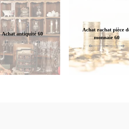
Achat rachat pièce d
Achat antiquité 60
monnaie 60