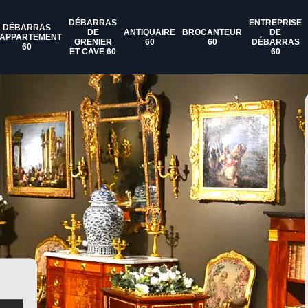
DÉBARRAS
ENTREPRISE
DÉBARRAS
DE
ANTIQUAIRE
BROCANTEUR
DE
'APPARTEMENT
GRENIER
60
60
DÉBARRAS
60
ET CAVE 60
60