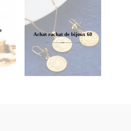
e
Achat rachat de bijoux 60