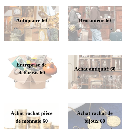
Antiquaire 60
Brocanteur 60
Entreprise de
Achat antiquité 60
débarras 60
Achat rachat pièce
Achat rachat de
de monnaie 60
bijoux 60