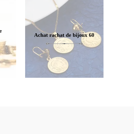
e
Achat rachat de bijoux 60