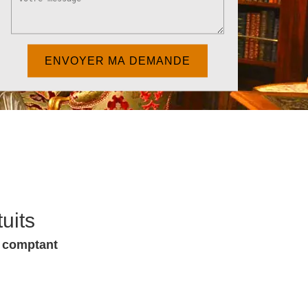
uits
u comptant