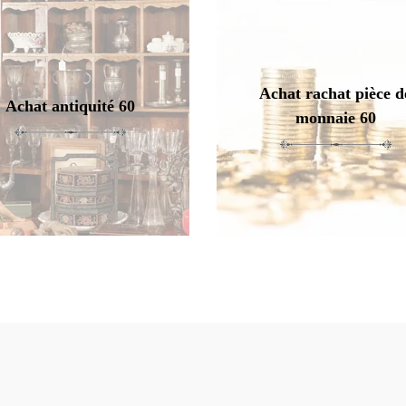
Achat rachat pièce d
Achat antiquité 60
monnaie 60