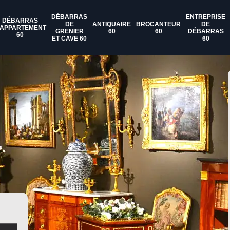
DÉBARRAS
ENTREPRISE
DÉBARRAS
DE
ANTIQUAIRE
BROCANTEUR
DE
'APPARTEMENT
GRENIER
60
60
DÉBARRAS
60
ET CAVE 60
60