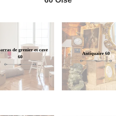
arras de grenier et cave
Antiquaire 60
60