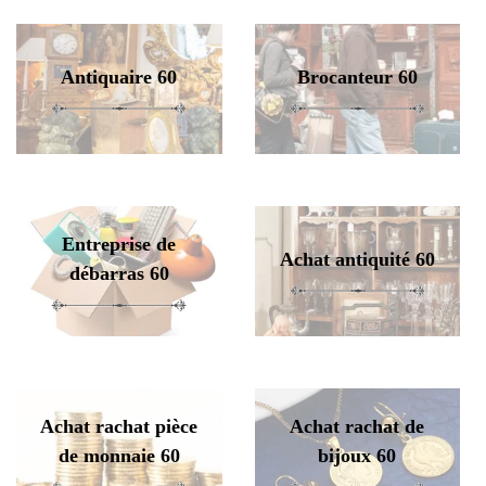
Antiquaire 60
Brocanteur 60
Entreprise de
Achat antiquité 60
débarras 60
Achat rachat pièce
Achat rachat de
de monnaie 60
bijoux 60