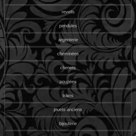
reveils
pendules
argenterie
cheminées
chenets
poupées
trains
jouets anciens
bijouterie