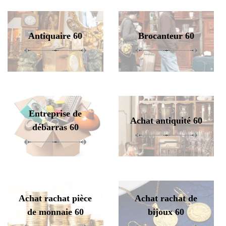
Antiquaire 60
Brocanteur 60
Entreprise de
Achat antiquité 60
débarras 60
Achat rachat pièce
Achat rachat de
de monnaie 60
bijoux 60