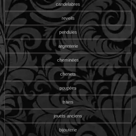
candelabres
reveils
pendules
argenterie
cheminées
chenets
poupées
trains
jouets anciens
bijouterie