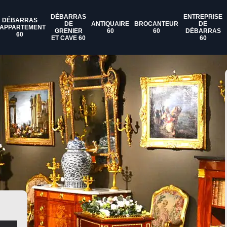
DÉBARRAS
ENTREPRISE
DÉBARRAS
DE
ANTIQUAIRE
BROCANTEUR
DE
'APPARTEMENT
GRENIER
60
60
DÉBARRAS
60
ET CAVE 60
60