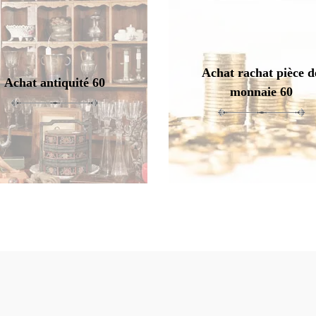
Achat rachat pièce d
Achat antiquité 60
monnaie 60