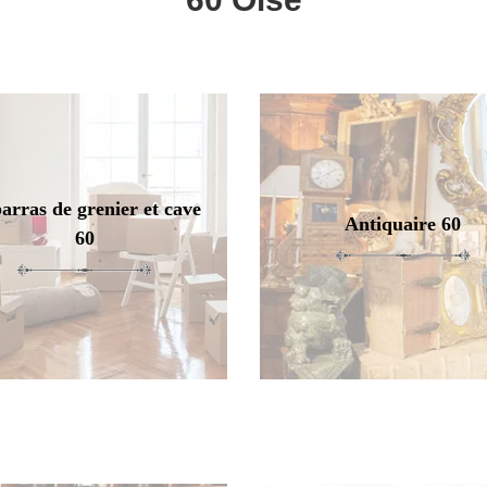
arras de grenier et cave
Antiquaire 60
60