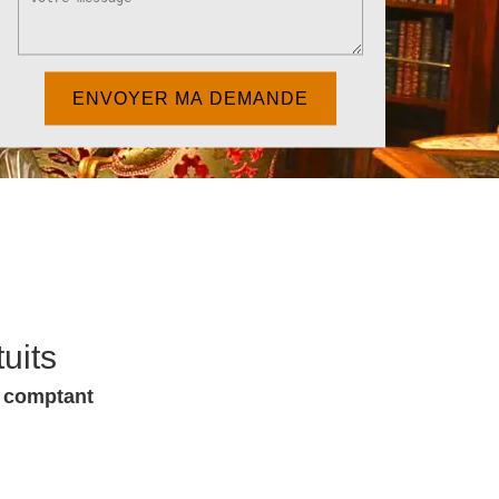
uits
u comptant