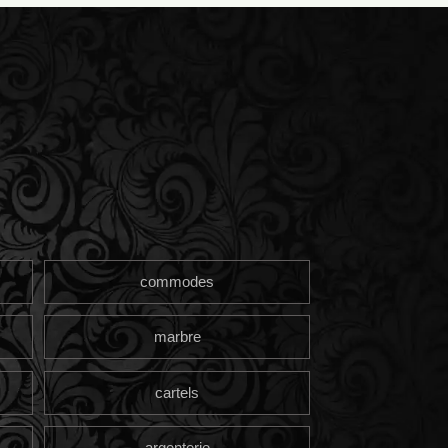
commodes
marbre
cartels
argenterie