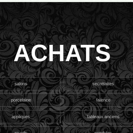
ACHATS
salons
secrétaires
porcelaine
faïence
appliques
tableaux anciens
reveils
pendules