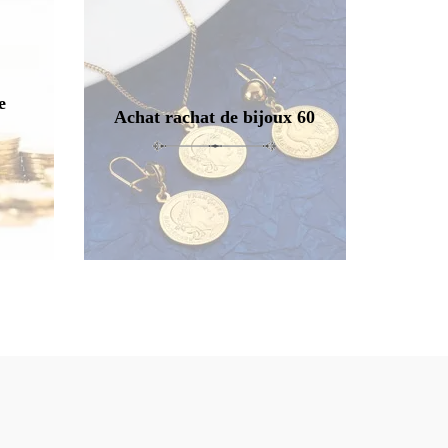
e
Achat rachat de bijoux 60