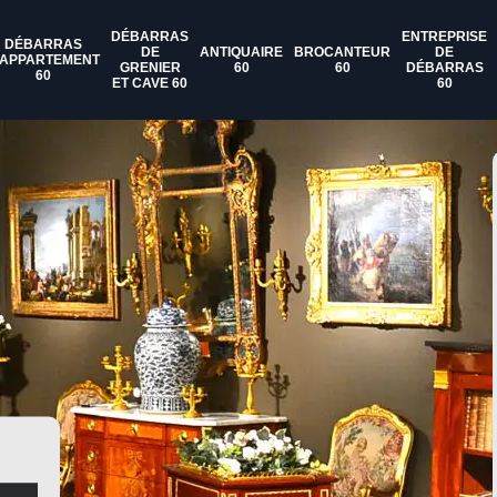
DÉBARRAS
ENTREPRISE
DÉBARRAS
DE
ANTIQUAIRE
BROCANTEUR
DE
'APPARTEMENT
GRENIER
60
60
DÉBARRAS
60
ET CAVE 60
60