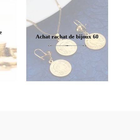
e
Achat rachat de bijoux 60