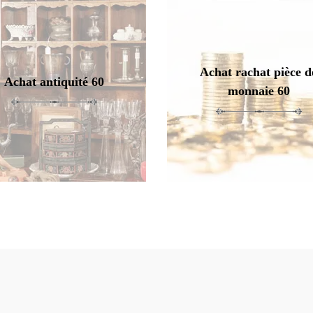
Achat rachat pièce d
Achat antiquité 60
monnaie 60