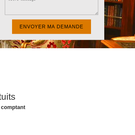
uits
u comptant