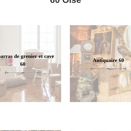
arras de grenier et cave
Antiquaire 60
60