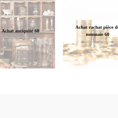
Achat rachat pièce d
Achat antiquité 60
monnaie 60