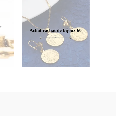
e
Achat rachat de bijoux 60