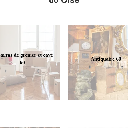
arras de grenier et cave
Antiquaire 60
60