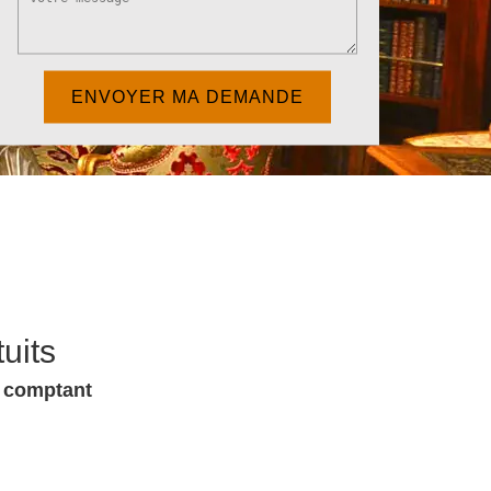
uits
u comptant