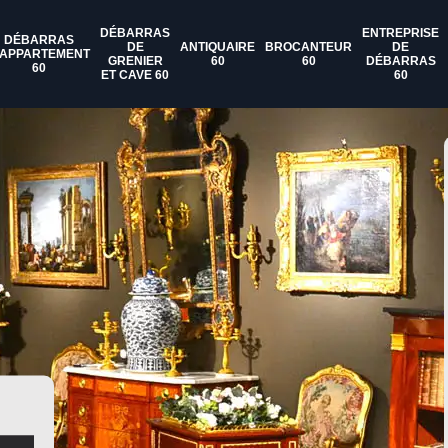
DÉBARRAS
ENTREPRISE
DÉBARRAS
DE
ANTIQUAIRE
BROCANTEUR
DE
'APPARTEMENT
GRENIER
60
60
DÉBARRAS
60
ET CAVE 60
60