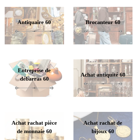
Antiquaire 60
Brocanteur 60
Entreprise de
Achat antiquité 60
débarras 60
Achat rachat pièce
Achat rachat de
de monnaie 60
bijoux 60