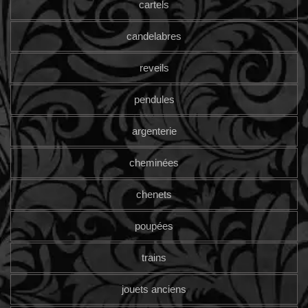
cartels
candelabres
reveils
pendules
argenterie
cheminées
chenets
poupées
trains
jouets anciens