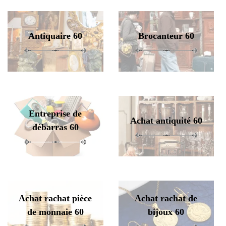
Antiquaire 60
Brocanteur 60
Entreprise de
Achat antiquité 60
débarras 60
Achat rachat pièce
Achat rachat de
de monnaie 60
bijoux 60