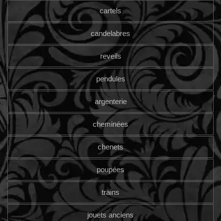
cartels
candelabres
reveils
pendules
argenterie
cheminées
chenets
poupées
trains
jouets anciens