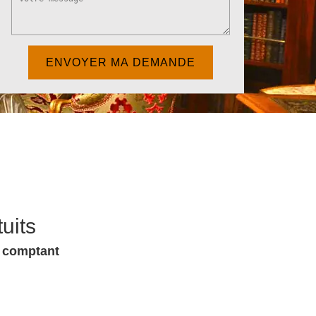
uits
u comptant