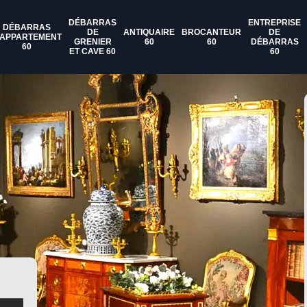
DÉBARRAS
ENTREPRISE
DÉBARRAS
DE
ANTIQUAIRE
BROCANTEUR
DE
'APPARTEMENT
GRENIER
60
60
DÉBARRAS
60
ET CAVE 60
60