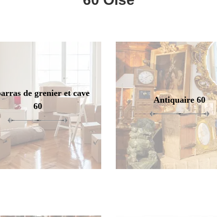
arras de grenier et cave
Antiquaire 60
60