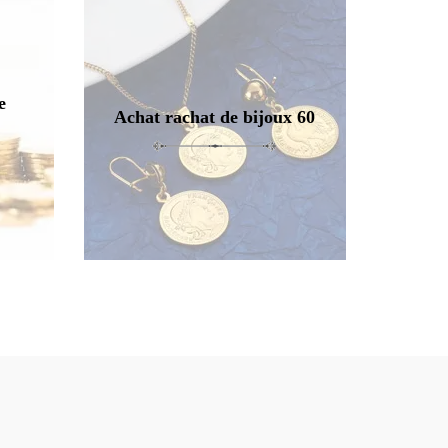
e
Achat rachat de bijoux 60